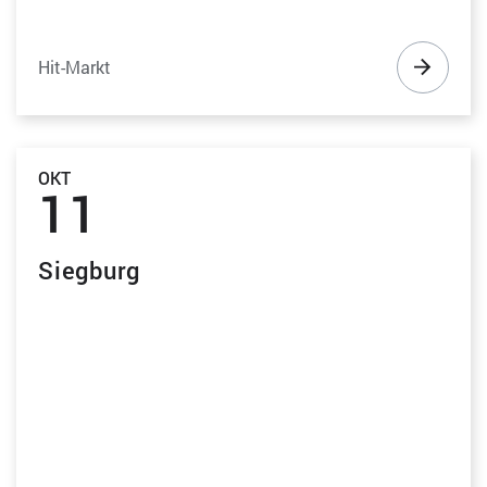
Much
Overath
Rösrath OBI-Markt
Hit-Markt
Sankt Augustin Hit-Markt
Siegburg
Waldbröl
OKT
Wesseling (Stadtmitte)
11
Siegburg