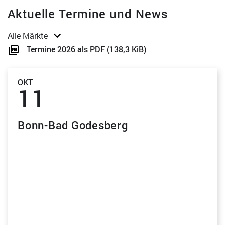
Aktuelle Termine und News
Alle Märkte
Termine 2026 als PDF (138,3 KiB)
Bonn Alfter Oedekoven OBI-Baumarkt
Bonn Alfter Oedekoven REWE-Markt
Bonn Nord
OKT
11
Bonn Duisdorf
Bad Godesberg Hit-Markt
Bergisch Gladbach OBI-Markt
Bonn-Bad Godesberg
Brühl
Brühl (Globus-Baumarkt)
Eitorf
Erftstadt
Erftstadt-Liblar
Hennef (Sieg)
Königswinter